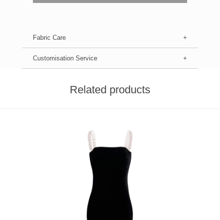
Fabric Care
关于洗涤&保养：
携带衣物水洗唛上的洗护标准进行洗护与保养。含施华洛世奇珍珠和蕾丝的家
居产品需手洗，水温低于40℃，不支持浸泡洗涤；其余指示干洗类产品，建议
Customisation Service
专业干洗
保湿产品和浅色产品建议清醒，咳嗽沾色
避免与其他成分的产品同时清亮醒时
请选用真丝闪光灯专用产品，不可漂
Related products
不可翻转干燥，在阴凉处悬挂救生干，直接不可暴晒在强太阳下光下
熨烫时，控制在110℃以内，且不可长时间停留在某处，否则造成不可挽回的损
伤，
时避免使用樟脑等化学物品，放置于阴凉干燥处，避免受潮
关于色差：
SILKY MIRACLE商品图片均由专业摄影设备拍摄，由于拍摄灯光与电子产品
显示屏不同，会出现观察的色差，此类色差属于非商品质量问题。请以收到视
觉形象。
关于售后：
所有定制类商品均不支持退换货服务，请下单备注好定制信息(10个字母以内)