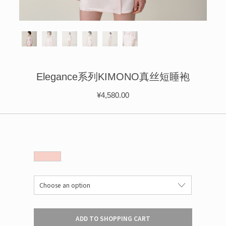
ÉPIS DE BLÉ
简体中文
BABY SLEEP WEAR
HAIR BANDS
CLOUDS
LIMONATA
DECORATIVE PILLOWS
PURE
BLANKETS
GOLDEN SILK
Elegance系列KIMONO真丝短睡袍
¥
4,580.00
ADD TO SHOPPING CART