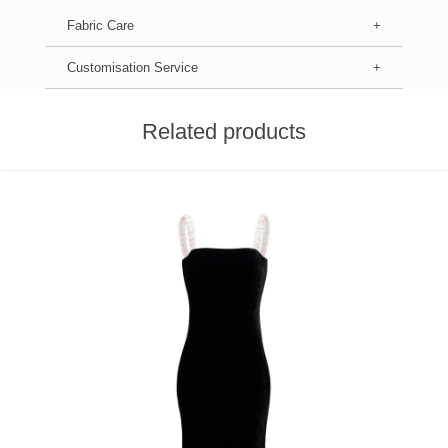
Fabric Care
关于洗涤&保养：
携带衣物水洗唛上的洗护标准进行洗护与保养。含施华洛世奇珍珠和蕾丝的家
居产品需手洗，水温低于40℃，不支持浸泡洗涤；其余指示干洗类产品，建议
Customisation Service
专业干洗
保湿产品和浅色产品建议清醒，咳嗽沾色
避免与其他成分的产品同时清亮醒时
请选用真丝闪光灯专用产品，不可漂
Related products
不可翻转干燥，在阴凉处悬挂救生干，直接不可暴晒在强太阳下光下
熨烫时，控制在110℃以内，且不可长时间停留在某处，否则造成不可挽回的损
伤，
时避免使用樟脑等化学物品，放置于阴凉干燥处，避免受潮
关于色差：
SILKY MIRACLE商品图片均由专业摄影设备拍摄，由于拍摄灯光与电子产品
显示屏不同，会出现观察的色差，此类色差属于非商品质量问题。请以收到视
觉形象。
关于售后：
所有定制类商品均不支持退换货服务，请下单备注好定制信息(10个字母以内)