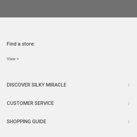
Find a store:
View >
DISCOVER SILKY MIRACLE
ABOUT US
CUSTOMER SERVICE
CUSTOMIZATION
CHANGE & RETURNS
SHOPPING GUIDE
CONTACT US
DELIVERY