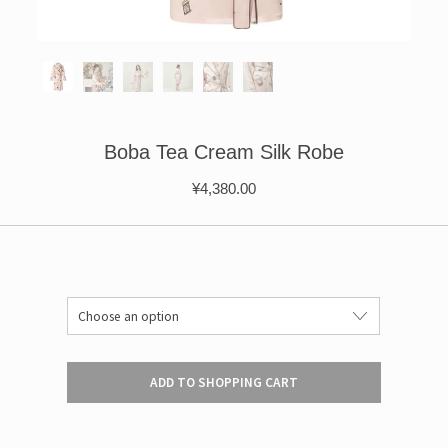
ÉPIS DE BLÉ
简体中文
BABY SLEEP WEAR
HAIR BANDS
CLOUDS
LIMONATA
DECORATIVE PILLOWS
PURE
BLANKETS
GOLDEN SILK
Boba Tea Cream Silk Robe
¥
4,380.00
ADD TO SHOPPING CART