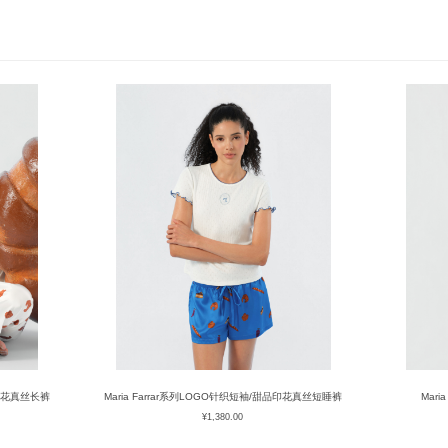
颂印花真丝长裤
Maria Farrar系列LOGO针织短袖/甜品印花真丝短睡裤
Mar
¥
1,380.00