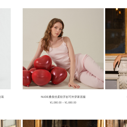
套装
NUDE桑蚕丝柔软开衫可外穿家居服
¥
1,080.00
–
¥
1,680.00