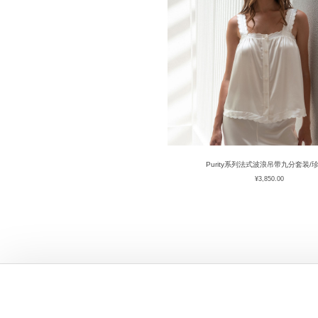
Purity系列法式波浪吊带九分套装/
¥
3,850.00