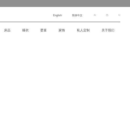
English
简体中文
床品
睡衣
婴童
家饰
私人定制
关于我们