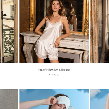
Pearl系列蕾丝真丝吊带短套装
¥
3,880.00