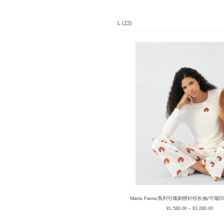
L (22)
Maria Farrar系列可颂刺绣针织长袖/可
¥
1,580.00
–
¥
2,280.00