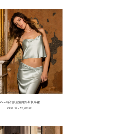
Pearl系列真丝褶皱吊带长半裙
¥
980.00
–
¥
2,280.00