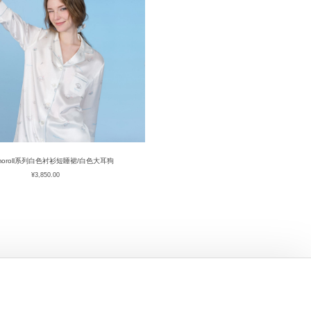
amoroll系列白色衬衫短睡裙/白色大耳狗
¥
3,850.00